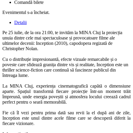
Comandă bilete
Evenimentul s-a încheiat.
Detalii
Pe 25 iulie, de la ora 21:00, te invităm la MINA Cluj la proiecția
unuia dintre cele mai spectaculoase și provocatoare filme ale
ultimelor decenii: Inception (2010), capodopera regizată de
Christopher Nolan.
Cu o distribuție impresionantă, efecte vizuale remarcabile și o
poveste care sfidează granița dintre vis și realitate, Inception este un
thriller science-fiction care continuă să fascineze publicul din
întreaga lume.
La MINA Cluj, experiența cinematografică capătă o dimensiune
aparte. Spațiul transformă fiecare proiecție într-un moment trăit
împreună, unde energia poveștii și atmosfera locului creează cadrul
perfect pentru o seară memorabilă.
Fie că îl vezi pentru prima dată sau revii la el după ani de zile,
Inception este unul dintre acele filme care se descoperă diferit la
fiecare vizionare.